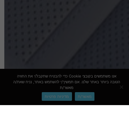
אנו משתמשים בקובצי Cookie כדי להבטיח שתקבל/י את החוויה
הטובה ביותר באתר שלנו. אם תמשיך/י להשתמש באתר, נניח שאת/ה
מאשר/ת
מאשר/ת
מדיניות פרטיות
שלח מייל
חיוג מהיר
שלח הודעה